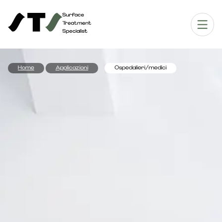
Home
Applicazioni
Ospedalieri/medici